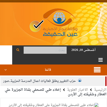
أغسطس 10, 2026
قائمة
حزب التغيير يطلق فعاليات اعمال المدرسة الحزبية..صور
الرئيسية
الاخبار العلوية
إخلاء طبي للصحفي بقناة الجزيرة علي
الجيش يفتح باب التجنيد لحملة البكالوريوس في الحقوق والقانون
العطار وشقيقته إلى الأردن
بيان اجتماع عمّان:دعم الوصاية الهاشمية التاريخية على المقدسات