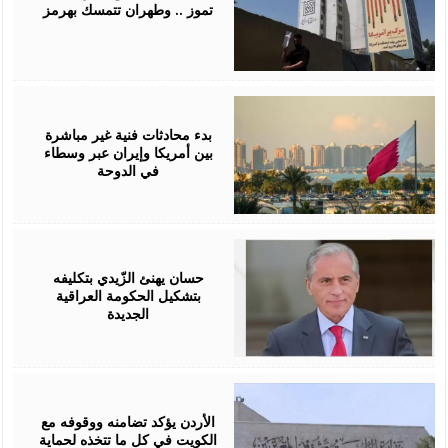
تموز .. وطهران تتمسك بهرمز
July
01,
2026
بدء محادثات فنية غير مباشرة
بين أمريكا وإيران عبر وسطاء
في الدوحة
April
28,
2026
حسان يهنئ الزّيدي بتكليفه
بتشكيل الحكومة العراقية
الجديدة
April
25,
2026
الأردن يؤكد تضامنه ووقوفه مع
الكويت في كل ما تتخذه لحماية