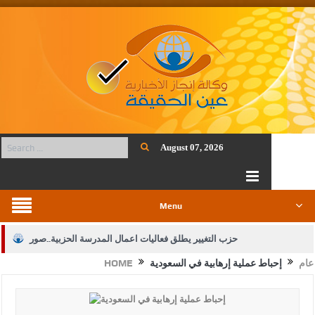
August 07, 2026
Menu
حزب التغيير يطلق فعاليات اعمال المدرسة الحزبية..صور
عام
إحباط عملية إرهابية في السعودية
HOME
الجيش يفتح باب التجنيد لحملة البكالوريوس في الحقوق والقانون
بيان اجتماع عمّان:دعم الوصاية الهاشمية التاريخية على المقدسات