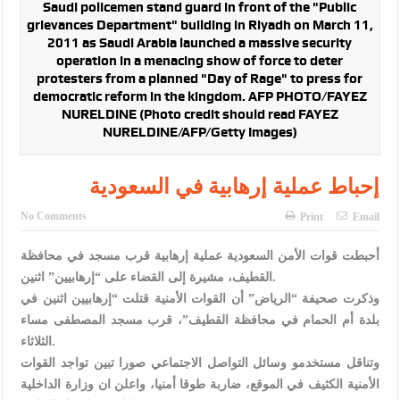
الإسلامية والمسيحية
Saudi policemen stand guard in front of the "Public
grievances Department" building in Riyadh on March 11,
الأمن يتلف 16 مليون حبة كبتاجون و1480 كغم مواد مخدرة
2011 as Saudi Arabia launched a massive security
operation in a menacing show of force to deter
النواب يقر مشروع تعديل قانون الملكية العقارية
protesters from a planned "Day of Rage" to press for
democratic reform in the kingdom. AFP PHOTO/FAYEZ
القاضي يلتقي رؤساء تحرير الصحف اليومية ويؤكد حرص مجلس النواب
NURELDINE (Photo credit should read FAYEZ
NURELDINE/AFP/Getty Images)
على شراكة فاعلة مع الإعلام
دعوة المكلفين بخدمة العلم (الدفعة الثالثة) إلى مراجعة منصة خدمة
إحباط عملية إرهابية في السعودية
العلم
No Comments
Print
Email
الملك يلتقي مجموعة من رفاق السلاح
أحبطت قوات الأمن السعودية عملية إرهابية قرب مسجد في محافظة
الملك يتلقى اتصالا هاتفيا من العاهل البحريني
القطيف، مشيرة إلى القضاء على “إرهابيين” اثنين.
وذكرت صحيفة “الرياض” أن القوات الأمنية قتلت “إرهابيين اثنين في
القاضي محمود أحمد فريحات.. مبارك ومزيدا من التوفيق
بلدة أم الحمام في محافظة القطيف”، قرب مسجد المصطفى مساء
الثلاثاء.
وتناقل مستخدمو وسائل التواصل الاجتماعي صورا تبين تواجد القوات
الأمنية الكثيف في الموقع، ضاربة طوقا أمنيا، واعلن ان وزارة الداخلية