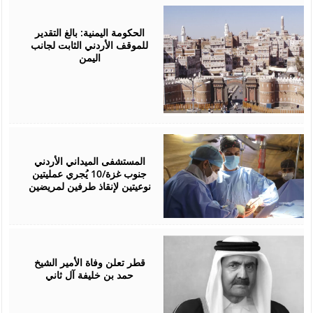
July
18,
2026
الحكومة اليمنية: بالغ التقدير
للموقف الأردني الثابت لجانب
اليمن
July
15,
2026
المستشفى الميداني الأردني
جنوب غزة/10 يُجري عمليتين
نوعيتين لإنقاذ طرفين لمريضين
July
12,
2026
قطر تعلن وفاة الأمير الشيخ
حمد بن خليفة آل ثاني