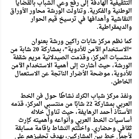
التثقيفية الهادفة إلى رفع وعي الشباب بالقضايا
الوطنية والفكرية. وتناولت الورشة محاور الأوراق
النقاشية وأهدافها في ترسيخ قيم الحوار
والديمقراطية.
كما نظم مركز شابات راكين ورشة بعنوان
“الاستخدام الآمن للأدوية”، بمشاركة 20 شابة من
منتسبات المركز، وقدّمت الصيدلانية مريم شقفة
الورشة، حيث أشارت إلى أهمية الاستخدام الآمن
للأدوية، موضحة الأضرار الناتجة عن الاستعمال
الخاطئ.
ونفذ مركز شباب الكرك نشاطًا حول فن الخط
العربي بمشاركة 22 شابًا من منتسبي المركز، قدّمه
الأستاذ أحمد الرهايفة، حيث تناول خلاله
أساسيات الخط العربي وأنواعه وأهميته كإرث
ثقافي وحضاري. واختُتم النشاط بإقامة مسابقة
لأجمل خط بين المشاركين، بهدف تحفيزهم على