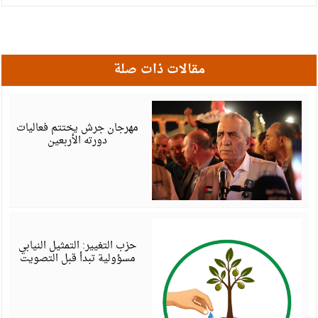
مقالات ذات صلة
أ
6
مهرجان جرش يختتم فعاليات
دورته الأربعين
أ
6
حزب التغيير: التمثيل النيابي
مسؤولية تبدأ قبل التصويت