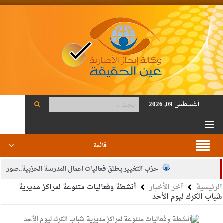
أغسطس 09, 2026
قائمة
حزب التغيير يطلق فعاليات اعمال المدرسة الحزبية..صور
الرئيسية
آخر الأخبار
أنشطة وفعاليات متنوعة لمراكز مديرية
الجيش يفتح باب التجنيد لحملة البكالوريوس في الحقوق والقانون
شباب الكرك ليوم الأحد
بيان اجتماع عمّان:دعم الوصاية الهاشمية التاريخية على المقدسات