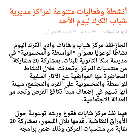
الإسلامية والمسيحية
أنشطة وفعاليات متنوعة لمراكز مديرية
الأمن يتلف 16 مليون حبة كبتاجون و1480 كغم مواد مخدرة
شباب الكرك ليوم الأحد
النواب يقر مشروع تعديل قانون الملكية العقارية
لا يوجد تعليقات
طباعة
البريد الالكترونى
القاضي يلتقي رؤساء تحرير الصحف اليومية ويؤكد حرص مجلس
انجاز-نفّذ مركز شباب وشابات وادي الكرك اليوم
النواب على شراكة فاعلة مع الإعلام
نشاطًا توعويًا بعنوان “الواسطة والمحسوبية” في
دعوة المكلفين بخدمة العلم (الدفعة الثالثة) إلى مراجعة منصة خدمة
مدرسة سكا الثانوية للبنات، بمشاركة 20 مشاركة
من منتسبات المركز. وتحدثت خلال النشاط
العلم
المحاضِرة مها المواضية عن الآثار السلبية
الملك يلتقي مجموعة من رفاق السلاح
للواسطة والمحسوبية على الفرد والمجتمع، مبينة
أنها تسهم في إضعاف مبدأ تكافؤ الفرص وتحد من
الملك يتلقى اتصالا هاتفيا من العاهل البحريني
العدالة الاجتماعية.
القاضي محمود أحمد فريحات.. مبارك ومزيدا من التوفيق
فيما نفّذ مركز شابات فقوع ورشة توعوية حول
الأوراق النقاشية، قدّمها بلال الليمون، بمشاركة 20
شابة من منتسبات المركز، وذلك ضمن برامجه