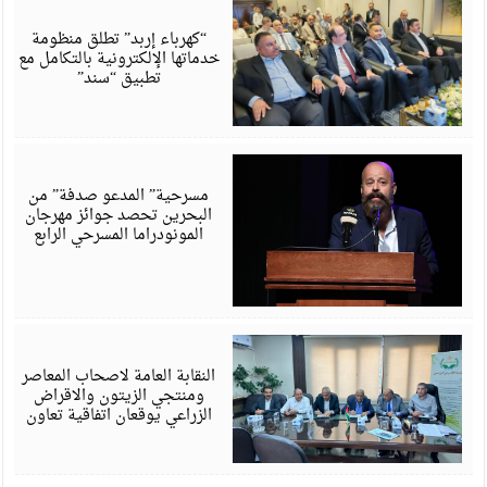
أ
6
“كهرباء إربد” تطلق منظومة
خدماتها الإلكترونية بالتكامل مع
تطبيق “سند”
أ
6
مسرحية” المدعو صدفة” من
البحرين تحصد جوائز مهرجان
المونودراما المسرحي الرابع
أ
6
النقابة العامة لاصحاب المعاصر
ومنتجي الزيتون والاقراض
الزراعي يوقعان اتفاقية تعاون