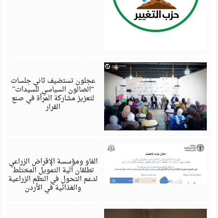
أ
6
عجلون تستضيف ثاني جلسات
“الصالون السياسي للسيدات”
لتعزيز مشاركة المرأة في صنع
القرار
أ
6
الفاو ومؤسسة الإقراض الزراعي
تطلقان آلية التمويل المختلط
لدعم التحول في النظم الزراعية
والغذائية في الأردن
أ