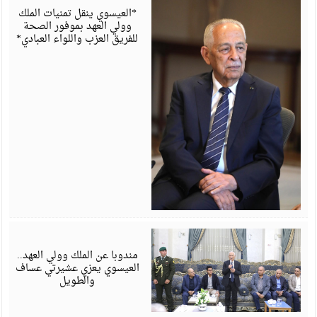
6
*العيسوي ينقل تمنيات الملك
وولي العهد بموفور الصحة
للفريق العزب واللواء العبادي*
أ
6
مندوبا عن الملك وولي العهد..
العيسوي يعزي عشيرتي عساف
والطويل