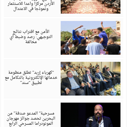
الأردن مركزا واعدا للاستثمار
ونموذجا في الاعتدال
أ
6
الأمن مع اقتراب نتائج
التوجيهي: رصد وضبط أي
مخالفة
أ
6
“كهرباء إربد” تطلق منظومة
خدماتها الإلكترونية بالتكامل مع
تطبيق “سند”
أ
6
مسرحية” المدعو صدفة” من
البحرين تحصد جوائز مهرجان
المونودراما المسرحي الرابع