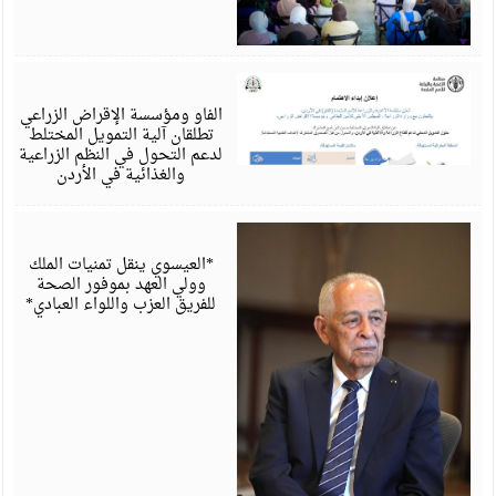
أ
6
الفاو ومؤسسة الإقراض الزراعي
تطلقان آلية التمويل المختلط
لدعم التحول في النظم الزراعية
والغذائية في الأردن
أ
6
*العيسوي ينقل تمنيات الملك
وولي العهد بموفور الصحة
للفريق العزب واللواء العبادي*