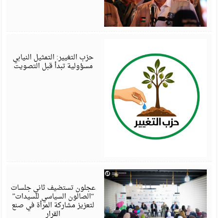
أ
6
حزب التغيير: التمثيل النيابي
مسؤولية تبدأ قبل التصويت
أ
6
عجلون تستضيف ثاني جلسات
“الصالون السياسي للسيدات”
لتعزيز مشاركة المرأة في صنع
القرار