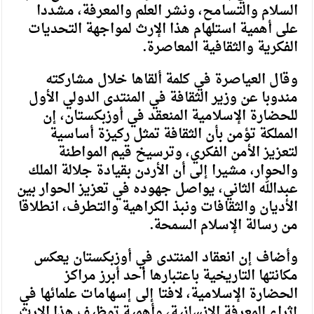
السلام والتسامح، ونشر العلم والمعرفة، مشددا
على أهمية استلهام هذا الإرث لمواجهة التحديات
الفكرية والثقافية المعاصرة.
وقال العياصرة في كلمة ألقاها خلال مشاركته
مندوبا عن وزير الثقافة في المنتدى الدولي الأول
للحضارة الإسلامية المنعقد في أوزبكستان، إن
المملكة تؤمن بأن الثقافة تمثل ركيزة أساسية
لتعزيز الأمن الفكري، وترسيخ قيم المواطنة
والحوار، مشيرا إلى أن الأردن بقيادة جلالة الملك
عبدالله الثاني، يواصل جهوده في تعزيز الحوار بين
الأديان والثقافات ونبذ الكراهية والتطرف، انطلاقا
من رسالة الإسلام السمحة.
وأضاف إن انعقاد المنتدى في أوزبكستان يعكس
مكانتها التاريخية باعتبارها أحد أبرز مراكز
الحضارة الإسلامية، لافتا إلى إسهامات علمائها في
إثراء المعرفة الإنسانية، وأهمية توظيف هذا الإرث