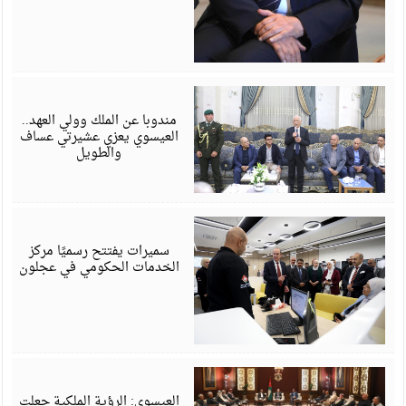
أ
6
مندوبا عن الملك وولي العهد..
العيسوي يعزي عشيرتي عساف
والطويل
أ
6
سميرات يفتتح رسميًا مركز
الخدمات الحكومي في عجلون
أ
6
العيسوي: الرؤية الملكية جعلت