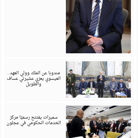
أ
6
مندوبا عن الملك وولي العهد..
العيسوي يعزي عشيرتي عساف
والطويل
أ
6
سميرات يفتتح رسميًا مركز
الخدمات الحكومي في عجلون