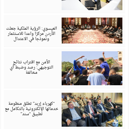
أ
6
العيسوي: الرؤية الملكية جعلت
الأردن مركزا واعدا للاستثمار
ونموذجا في الاعتدال
أ
6
الأمن مع اقتراب نتائج
التوجيهي: رصد وضبط أي
مخالفة
أ
6
“كهرباء إربد” تطلق منظومة
خدماتها الإلكترونية بالتكامل مع
تطبيق “سند”