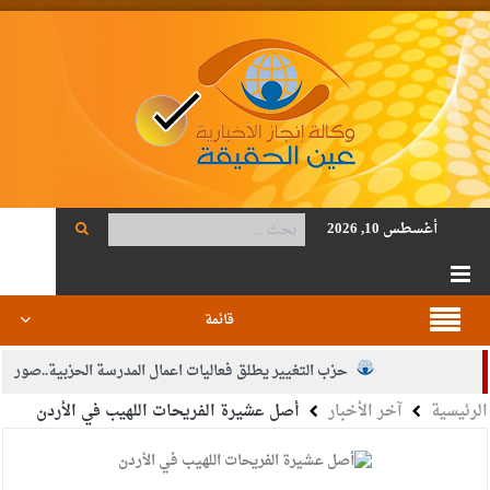
أغسطس 10, 2026
قائمة
حزب التغيير يطلق فعاليات اعمال المدرسة الحزبية..صور
الرئيسية
آخر الأخبار
أصل عشيرة الفريحات اللهيب في الأردن
الجيش يفتح باب التجنيد لحملة البكالوريوس في الحقوق والقانون
بيان اجتماع عمّان:دعم الوصاية الهاشمية التاريخية على المقدسات