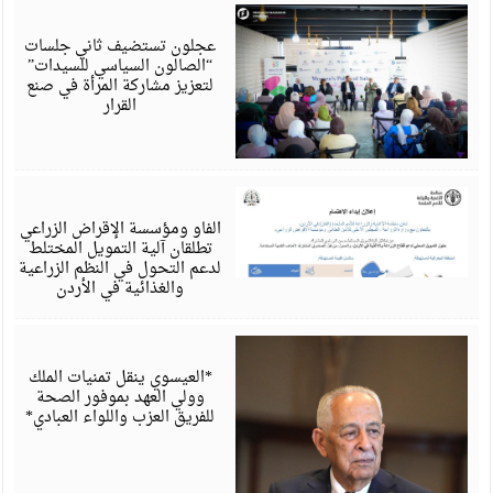
أ
6
عجلون تستضيف ثاني جلسات
“الصالون السياسي للسيدات”
لتعزيز مشاركة المرأة في صنع
القرار
أ
6
الفاو ومؤسسة الإقراض الزراعي
تطلقان آلية التمويل المختلط
لدعم التحول في النظم الزراعية
والغذائية في الأردن
أ
6
*العيسوي ينقل تمنيات الملك
وولي العهد بموفور الصحة
للفريق العزب واللواء العبادي*