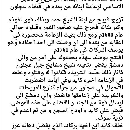
الاساسي لزعامة ابنائه من بعده في قضاء عجلون
تزوج فريح من ابنة الشيخ حمد وبذلك قوي نفوذه
وكبر شانه فخرج عليه صخور الغور وقتلوه حوالي
عام 1600م ومع ذلك بقيت الزعامة محصوره في
اعقابه من بعده الى ان وصلت الى احد احفاده وهو
يوسف البركات في عام 1761م.
افتتح يوسف عهده بحصوله على امر من والي
دمشق يقضي بتعينه شيخ مشايخ جبل عجلون
فاثار ذلك حسد الشريده فكادوا له وقتلوه وخلفه
في الزعامه اخوه كايد وفي ايامه اضطربت
الاحوال في عجلون من جراء تنازع الفريحات
والشريده على زعامتها فاضطر والي دمشق الى
ارسال قوة من الجند و القضاء على هذه الفوضى.
قبض على كايد و اودع السجن و من ثم اعدم في
قرية سوف.
خلف كايد ابن اخيه بركات الذي بفضل دهائه عزز