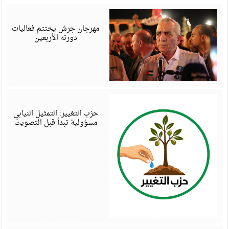
أ
6
مهرجان جرش يختتم فعاليات
دورته الأربعين
أ
6
حزب التغيير: التمثيل النيابي
مسؤولية تبدأ قبل التصويت