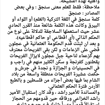
واهليه لهذه المشيخه.
ملاحظة: فقط للعلم معنى سنجق : وفي بعض
المصادر : صنجق
كلمة سنجق في اللغة التركية (العَلم) أو اللواء أو
البيرق وكانت هذه الكلمة شائعة منذ القرن الحادي
عشر حيث استعملها السلاجقة للدلالة على نوع من
الحكم الذاتي (أي اقطاعي او حاكم اقطاعيه).
و بعد ان ثبتت قدم الحكومة العثمانية في عجلون
قضي على الزعامات و لكن بقي الفريحات معترف
بهم كزعماء لناحية جبل عجلون لايزال الفريحات
يقطنون كفرنجة و سكن الكثير منهم في راجب و
في الحسينيات و الجزازة و نجدة في جرش.و
حكمت عشيرة الفريحات منطقة واسعة من بلاد
الشام بما فيها بعض أجزاء من فلسطين و بالطبع
الأردن فترة الحكم العثماني.
والمساندة للأمير راشد ، وقد كان إستقبال الأمير
راشد الخزاعي ورفاقه حين قدومهم من الحجاز
إستقبالاً قومياً مهيباً شارك فيه جميع مشايخ