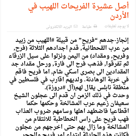
الإسلامية والمسيحية
أصل عشيرة الفريحات اللهيب في
الأردن
الأمن يتلف 16 مليون حبة كبتاجون و1480 كغم مواد مخدرة
النواب يقر مشروع تعديل قانون الملكية العقارية
لا يوجد تعليقات
طباعة
البريد الالكترونى
القاضي يلتقي رؤساء تحرير الصحف اليومية ويؤكد حرص مجلس
إنجاز-جدهم “فريح” من قبيلة #اللهيب من زبيد
من عرب القحطانية, قدم اجدادهم الثلاثة (فرح,
النواب على شراكة فاعلة مع الإعلام
وفريح, ومقداد) من اليمن ونزلوا على سيل الزرقاء
دعوة المكلفين بخدمة العلم (الدفعة الثالثة) إلى مراجعة منصة خدمة
ثم تفرقوا, فذهب فرح الى فارة, ورحل مقداد جد
المقدادين الى بصرى اسكي شام, اما فريح فاقم
العلم
في خربة الوهادنة. ولديهم اقارب في فلسطين في
الملك يلتقي مجموعة من رفاق السلاح
منطقة نابلس يقال لهم(آل #دروزة).
وحدث في ذلك الزمن ان قدم الى عجلون الشيخ
الملك يتلقى اتصالا هاتفيا من العاهل البحريني
سعيفان زعيم عرب المشالخة وحكمها حكما
القاضي محمود أحمد فريحات.. مبارك ومزيدا من التوفيق
اقطاعيا فاضطهد اهلها وسامهم ضروب العذاب
فهب فريح على راس الخطاطبة للانتقام من
المشالخة وما زال بهم حتى اخرجهم من عجلون
فكانت هذه الحادثة ابتداء امر فريح والحجر