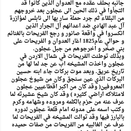
جانبه بحلف عقده مع العدوان الذين كانوا قد
التجأوا في ذلك الحين الى عجلون بعد خروجهم
من البلقاء ثم جرد حملة سار بها الى نابلس لمؤازرة
آل عبد الهادي ضد اعدائهم آل الجرار الذين
انكسروا في واقعة صانور و رجع الفريحات بالغنائم
و حوالي عام1825 اغار العدوان و الفريحات على
بني صخر و اخرجوهم من جبل عجلون.
وبذلك توطنت الفريحات في شمال الاردن في
عجلون واخذت المشيخه اب عن جد لما لها من
تاريخ عريق. وبعد موت بركات جاء ابنه حسين
البركات الذي عين سنجق وكان من شيوخ عجلون
المعروفين( وقد كان من اكبر اقطاعيين عجلون
لامتلاكه اراضي كثيره ) وقد كان شيخ عشيرته لما
عرف عنه من حزم بالكلمه ومروءه وشهامه وكرم
وكتب اسمه على مدونه امام قلعة عجلون لدوره
بالبارز فيها وقد توالت المشيخه في الفريحات لما
عرف عن الغالبيه من الفريحات من صفات حميده