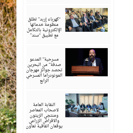
أغسطس
06,
2026
“كهرباء إربد” تطلق
منظومة خدماتها
الإلكترونية بالتكامل
مع تطبيق “سند”
أغسطس
06,
2026
مسرحية” المدعو
صدفة” من البحرين
تحصد جوائز مهرجان
المونودراما المسرحي
الرابع
أغسطس
05,
2026
النقابة العامة
لاصحاب المعاصر
ومنتجي الزيتون
والاقراض الزراعي
يوقعان اتفاقية تعاون