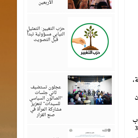
الأربعين
أغسطس
07,
2026
حزب التغيير: التمثيل
النيابي مسؤولية تبدأ
قبل التصويت
أغسطس
ة،
07,
2026
عجلون تستضيف
ثاني جلسات
ن
“الصالون السياسي
للسيدات” لتعزيز
مشاركة المرأة في
صنع القرار
 وفي غرب
 وفي مرتفعات الشراة 25 – 14, وفي مناطق البادية 32
أغسطس
07,
3 – 25، وفي
2026