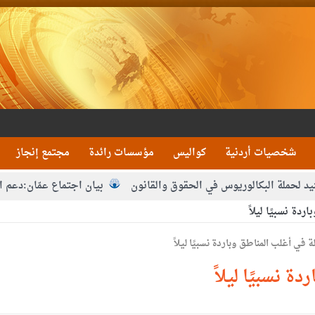
شخصيات أردنية
كواليس
مؤسسات رائدة
مجتمع إنجاز
 البكالوريوس في الحقوق والقانون
بيان اجتماع عمّان:دعم الوصاية 
دة نسبيًا ليلاً
دا من التوفيق
 نسبيًا ليلاً