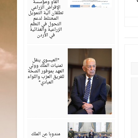
الفاو ومؤسسة
الإقراض الزراعي
تطلقان آلية التمويل
المختلط لدعم
التحول في النظم
الزراعية والغذائية
في الأردن
أغسطس
06,
2026
*العيسوي ينقل
تمنيات الملك وولي
العهد بموفور الصحة
للفريق العزب واللواء
العبادي*
أغسطس
06,
2026
مندوبا عن الملك