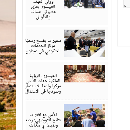
وولي العهد..
العيسوي يعزي
عشيرتي عساف
والطويل
أغسطس
06,
2026
سميرات يفتتح رسميًا
مركز الخدمات
الحكومي في عجلون
أغسطس
06,
2026
العيسوي: الرؤية
الملكية جعلت الأردن
مركزا واعدا للاستثمار
ونموذجا في الاعتدال
أغسطس
06,
2026
الأمن مع اقتراب
نتائج التوجيهي: رصد
وضبط أي مخالفة