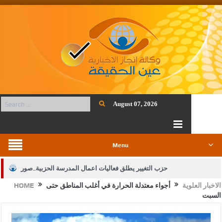
August 07, 2026
Menu
حزب التغيير يطلق فعاليات اعمال المدرسة الحزبية..صور
الاخبار العلوية
أجواء معتدلة الحرارة في أغلب المناطق حتى
HOME
الجيش يفتح باب التجنيد لحملة البكالوريوس في الحقوق والقانون
السبت
بيان اجتماع عمّان:دعم الوصاية الهاشمية التاريخية على المقدسات