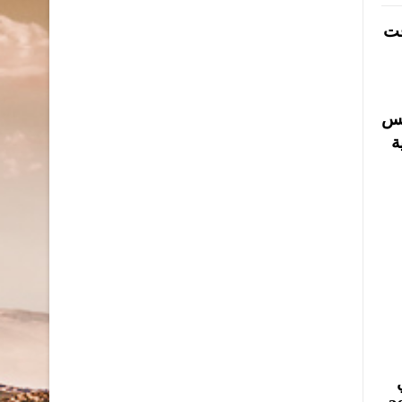
قت
قس
ة
ة 37- 21، وفي