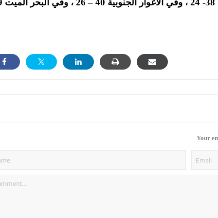
مناطق السهول 32- 19 ، و
Your em