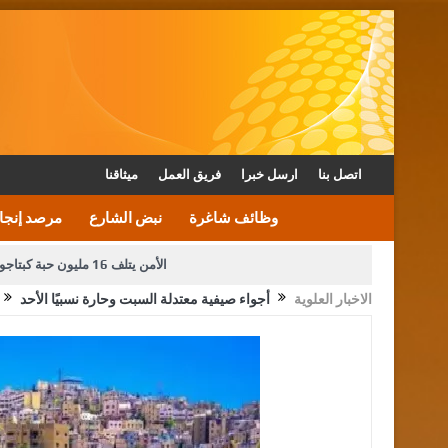
اتصل بنا
ارسل خبرا
فريق العمل
ميثاقنا
وظائف شاغرة
نبض الشارع
مرصد إنجا
الأمن يتلف 16 مليون حبة كبتاجون و1480 كغم مواد مخدرة
الاخبار العلوية
أجواء صيفية معتدلة السبت وحارة نسبيًا الأحد
دعوة المكلفين بخدمة العلم (الدفعة الثالثة) إلى مراجعة م
القاضي محمود أحمد فريحات.. مبا