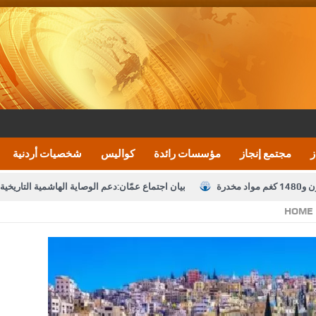
ز
مجتمع إنجاز
مؤسسات رائدة
كواليس
شخصيات أردنية
بيان اجتماع عمّان:دعم الوصاية الهاشمية التاريخي
HOME
تشكيلات إدارية واسعة في الداخلية (اسماء)
النواب يقر
نصة خدمة العلم
القاضي يلتقي رؤساء تحرير الصحف اليومية ويؤكد حرص مجلس ا
رك ومزيدا من التوفيق
الملك يتلقى اتصالا هاتفيا من العاهل البحريني
ا
عارف بيك 