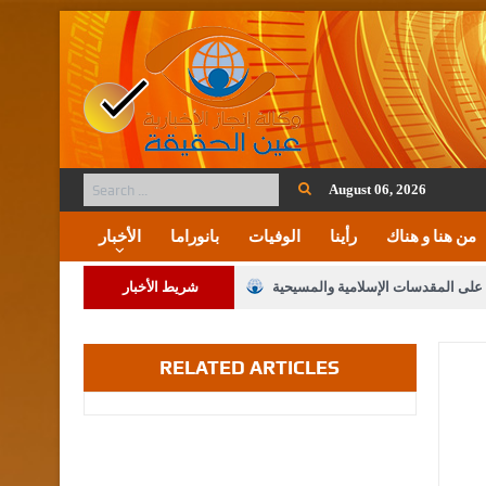
August 06, 2026
من هنا و هناك
رأينا
الوفيات
بانوراما
الأخبار
ة على المقدسات الإسلامية والمسيحية
شريط الأخبار
 مشروع تعديل قانون الملكية العقارية
RELATED ARTICLES
لنواب على شراكة فاعلة مع الإعلام
لملك يلتقي مجموعة من رفاق السلاح
فريحات.. مبارك وبكم تزهو المناصب