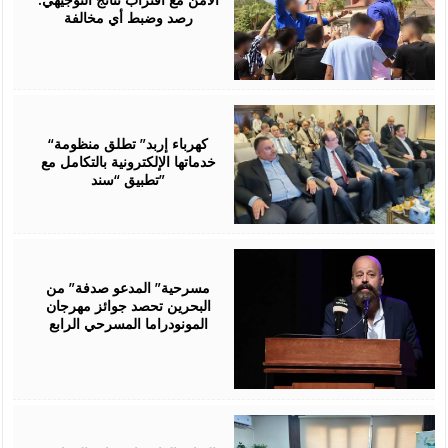
رصد وضبط أي مخالفة
August
06,
2026
“كهرباء إربد” تطلق منظومة
خدماتها الإلكترونية بالتكامل مع
تطبيق “سند”
August
06,
2026
مسرحية” المدعو صدفة” من
البحرين تحصد جوائز مهرجان
المونودراما المسرحي الرابع
August
05,
2026