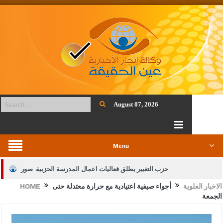
August 07, 2026
Menu
حزب التغيير يطلق فعاليات اعمال المدرسة الحزبية..صور
الاخبار العلوية
أجواء صيفية اعتيادية مع حرارة معتدلة حتى
HOME
الجيش يفتح باب التجنيد لحملة البكالوريوس في الحقوق والقانون
الجمعة
بيان اجتماع عمّان:دعم الوصاية الهاشمية التاريخية على المقدسات