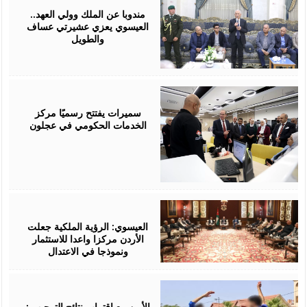
06,
2026
مندوبا عن الملك وولي العهد..
العيسوي يعزي عشيرتي عساف
والطويل
August
06,
2026
سميرات يفتتح رسميًا مركز
الخدمات الحكومي في عجلون
August
06,
2026
العيسوي: الرؤية الملكية جعلت
الأردن مركزا واعدا للاستثمار
ونموذجا في الاعتدال
August
06,
2026
الأمن مع اقتراب نتائج التوجيهي: