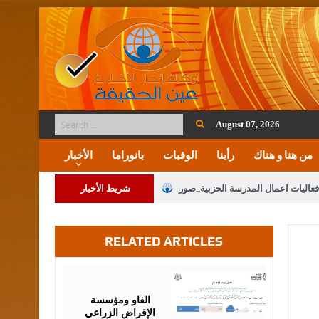
August 07, 2026
من هنا و هناك
رأينا
الوفيات
بانوراما
الأخبار
فعاليات اعمال المدرسة الحزبية..صور
شريط الأخبار
ة على المقدسات الإسلامية والمسيحية
RELATED ARTICLES
 مشروع تعديل قانون الملكية العقارية
الثالثة) إلى مراجعة منصة خدمة العلم
August
07,
2026
 فريحات.. مبارك ومزيدا من التوفيق
الفاو ومؤسسة
الإقراض الزراعي