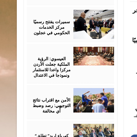
ر
August
06,
2026
سميرات يفتتح رسميًا
مركز الخدمات
الحكومي في عجلون
ًا
August
06,
2026
العيسوي: الرؤية
الملكية جعلت الأردن
مركزا واعدا للاستثمار
ونموذجا في الاعتدال
August
06,
2026
الأمن مع اقتراب نتائج
التوجيهي: رصد وضبط
ة 37- 20، وفي
أي مخالفة
مناطق السهول 33- 21 ، وفي الأغوار الشمالية 40 – 25، وفي الأغوار الجنوبية 41- 27، وفي البحر الميت 40-
August
06,
2026
“كهرباء إربد” تطلق