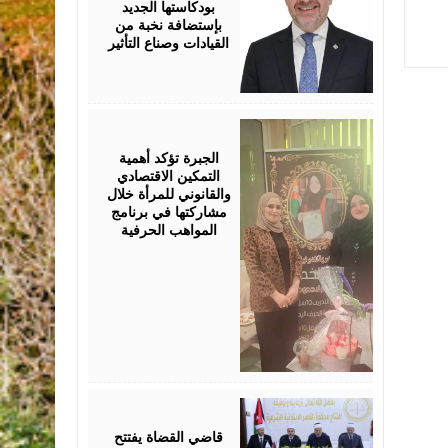
بودكاستها الجديد
بإستضافة نخبة من
القيادات وصناع التأثير
August
05,
2026
الجبرة تؤكد أهمية
التمكين الاقتصادي
والقانوني للمرأة خلال
مشاركتها في برنامج
المواهب الحرفية
August
05,
2026
قاضي القضاة يفتتح