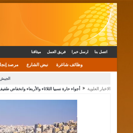
اتصل بنا
ارسل خبرا
فريق العمل
ميثاقنا
وظائف شاغرة
نبض الشارع
مرصد إنجا
الجيش 
الاخبار العلوية
أجواء حارة نسبيا الثلاثاء والأربعاء وانخفاض طف
الأمن يتلف 16 مليون حبة كبتاجون و1480 كغم مواد مخدرة
القاضي يلتقي رؤساء تحرير الصح
الملك يتلقى اتصالا هاتفيا من العاهل البحريني