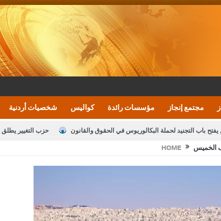
ز
مجتمع إنجاز
مؤسسات رائدة
كواليس
شخصيات أردنية
يفتح باب التجنيد لحملة البكالوريوس في الحقوق والقانون
حزب التغيير يطلق 
يف الخميس
HOME
بيان اجتماع عمّان:دعم الوصاية الهاشمية التاريخي
ف اليومية ويؤكد حرص مجلس النواب على شراكة فاعلة مع الإعلام
النواب يقر
الملك يلتقي مجموعة من رفاق السلاح
دعوة المكلفين بخدمة العلم (الدفعة 
القاضي محمود أحمد