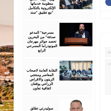
منظومة خدماتها
الإلكترونية بالتكامل
مع تطبيق “سند”
August
06,
2026
مسرحية” المدعو
صدفة” من البحرين
تحصد جوائز مهرجان
المونودراما المسرحي
الرابع
August
05,
2026
النقابة العامة لاصحاب
المعاصر ومنتجي
الزيتون والاقراض
الزراعي يوقعان
اتفاقية تعاون
August
05,
2026
سوليدرتي تطلق