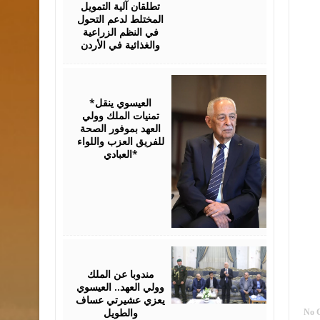
تطلقان آلية التمويل
المختلط لدعم التحول
في النظم الزراعية
والغذائية في الأردن
August
06,
2026
*العيسوي ينقل
تمنيات الملك وولي
العهد بموفور الصحة
للفريق العزب واللواء
العبادي*
August
06,
2026
مندوبا عن الملك
وولي العهد.. العيسوي
يعزي عشيرتي عساف
والطويل
No 