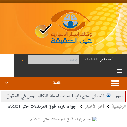
أغسطس 08, 2026
قائمة
ر
الجيش يفتح باب التجنيد لحملة البكالوريوس في الحقوق والقانون
الرئيسية
آخر الأخبار
أجواء باردة فوق المرتفعات حتى الثلاثاء
اضي محمود أحمد فريحات.. مبارك ومزيدا من التوفيق