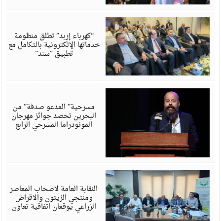
أ
6
“كهرباء إربد” تطلق منظومة
خدماتها الإلكترونية بالتكامل مع
تطبيق “سند”
أ
6
مسرحية” المدعو صدفة” من
البحرين تحصد جوائز مهرجان
المونودراما المسرحي الرابع
أ
6
النقابة العامة لاصحاب المعاصر
ومنتجي الزيتون والاقراض
الزراعي يوقعان اتفاقية تعاون