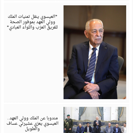
أ
6
*العيسوي ينقل تمنيات الملك
وولي العهد بموفور الصحة
للفريق العزب واللواء العبادي*
أ
6
مندوبا عن الملك وولي العهد..
العيسوي يعزي عشيرتي عساف
والطويل