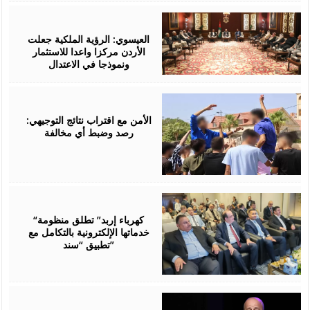
August
06,
2026
العيسوي: الرؤية الملكية جعلت
الأردن مركزا واعدا للاستثمار
ونموذجا في الاعتدال
August
06,
2026
الأمن مع اقتراب نتائج التوجيهي:
رصد وضبط أي مخالفة
August
06,
2026
“كهرباء إربد” تطلق منظومة
خدماتها الإلكترونية بالتكامل مع
تطبيق “سند”
August
06,