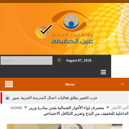
August 07, 2026
Menu
حزب التغيير يطلق فعاليات اعمال المدرسة الحزبية..صور
آخر الأخبار
متصرف لواء الأغوار الشمالية يثمن مبادرة وزير
HOME
الجيش يفتح باب التجنيد لحملة البكالوريوس في الحقوق والقانون
الداخلية للتخفيف من البذخ وتعزيز التكافل الاجتماعي
بيان اجتماع عمّان:دعم الوصاية الهاشمية التاريخية على المقدسات