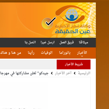
ميثاقنا
فريق العمل
ارسل خبرا
اتصل بنا
الأخبار
بانوراما
الوفيات
رأينا
من هنا و هناك
شريط الأخبار
الرئيسية
آخر الأخبار
جيدكو” تعلن مشاركتها في مهرج
الأمن يتلف 16 مليون حبة كبتا
القاضي
الملك يتلقى اتصالا هات