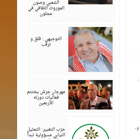
الشعبي وصون
الموروث الثقافي في
عجلون
أغسطس
08,
2026
التوجيهي : قلق و
ترقب
أغسطس
07,
2026
مهرجان جرش يختتم
فعاليات دورته
الأربعين
أغسطس
07,
2026
،
حزب التغيير: التمثيل
النيابي مسؤولية تبدأ