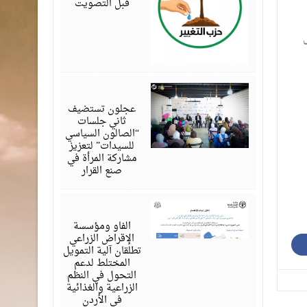
قبل التصويت
أغسطس
07,
2026
عجلون تستضيف
ثاني جلسات
“الصالون السياسي
للسيدات” لتعزيز
مشاركة المرأة في
صنع القرار
أغسطس
07,
2026
الفاو ومؤسسة
الإقراض الزراعي
تطلقان آلية التمويل
المختلط لدعم
التحول في النظم
الزراعية والغذائية
في الأردن