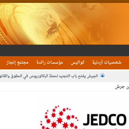
شخصيات أردنية
كواليس
مؤسسات رائدة
مجتمع إنجاز
الجيش يفتح باب التجنيد لحملة البكالوريوس في الحقوق والقانو
ان جرش
جون و1480 كغم مواد مخدرة
بيان اجتماع عمّان:دع
 يلتقي رؤساء تحرير الصحف اليومية ويؤكد حرص مجلس النواب على شراكة فاعلة م
فيا من العاهل البحريني
الملك يلتقي مجموعة من رفاق السلاح
دعوة ال