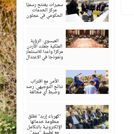
2026
سميرات يفتتح رسميًا
مركز الخدمات
الحكومي في عجلون
أغسطس
06,
2026
العيسوي: الرؤية
الملكية جعلت الأردن
مركزا واعدا للاستثمار
ونموذجا في الاعتدال
أغسطس
06,
2026
الأمن مع اقتراب
نتائج التوجيهي: رصد
وضبط أي مخالفة
أغسطس
06,
2026
“كهرباء إربد” تطلق
منظومة خدماتها
الإلكترونية بالتكامل
مع تطبيق “سند”