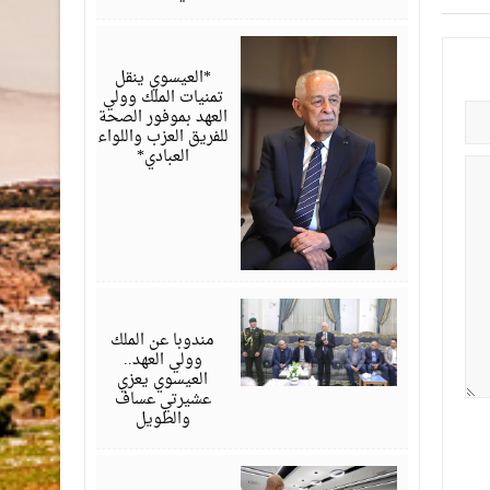
أغسطس
06,
2026
*العيسوي ينقل
تمنيات الملك وولي
العهد بموفور الصحة
للفريق العزب واللواء
العبادي*
أغسطس
06,
2026
مندوبا عن الملك
وولي العهد..
العيسوي يعزي
عشيرتي عساف
والطويل
أغسطس
06,